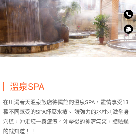
溫泉SPA
在川湯春天溫泉飯店德陽館的溫泉SPA，盡情享受13
種不同感受的SPA紓壓水療。 讓強力的水柱刺激全身
穴道，沖走您一身疲憊。沖擊後的神清氣爽，體驗過
的就知道！！