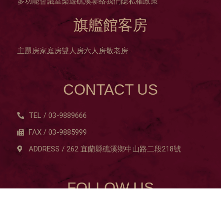
多功能會議室
樂遊礁溪
聯絡我們
隱私權政策
旗艦館客房
主題房
家庭房
雙人房
六人房
敬老房
CONTACT US
TEL / 03-9889666
FAX / 03-9885999
ADDRESS / 262 宜蘭縣礁溪鄉中山路二段218號
FOLLOW US