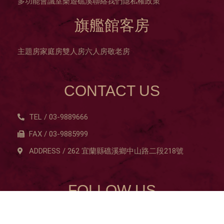
多功能會議室
樂遊礁溪
聯絡我們
隱私權政策
旗艦館客房
主題房
家庭房
雙人房
六人房
敬老房
CONTACT US
TEL / 03-9889666
FAX / 03-9885999
ADDRESS / 262 宜蘭縣礁溪鄉中山路二段218號
FOLLOW US