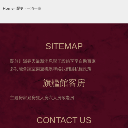
Home
-
歷史
-
一泊一食
SITEMAP
關於川湯春天
最新消息
親子設施
享享自助百匯
多功能會議室
樂遊礁溪
聯絡我們
隱私權政策
旗艦館客房
主題房
家庭房
雙人房
六人房
敬老房
CONTACT US