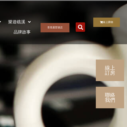
>
最新消息
>
陳momo東摸摸西摸摸｜部落客推薦
樂遊礁溪
線上購物
青青露營酒店
品牌故事
線上
訂房
聯絡
我們