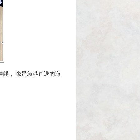
佳餚， 像是魚港直送的海