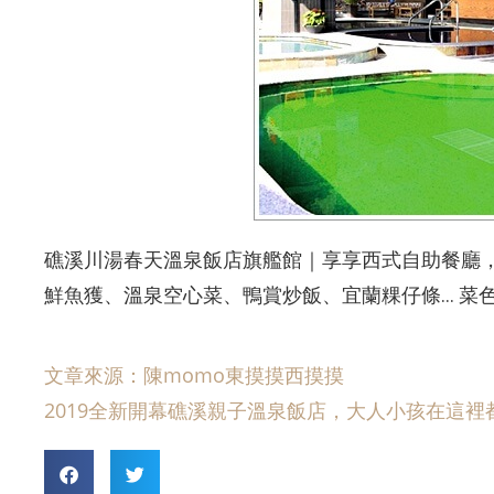
礁溪川湯春天溫泉飯店旗艦館｜享享西式自助餐廳， 
鮮魚獲、溫泉空心菜、鴨賞炒飯、宜蘭粿仔條… 菜
文章來源：陳momo東摸摸西摸摸
2019全新開幕礁溪親子溫泉飯店，大人小孩在這