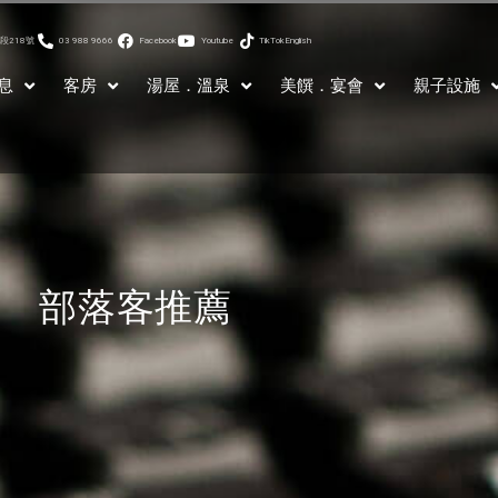
段218號
03 988 9666
Facebook
Youtube
TikTok
English
部落客推薦
息
客房
湯屋．溫泉
美饌．宴會
親子設施
部落客推薦