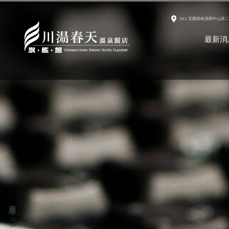
262 宜蘭縣礁溪鄉中山路二
陳momo東摸摸西摸摸｜
最新消