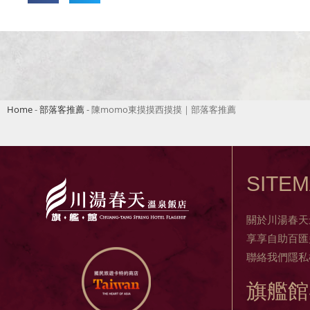
Home
-
部落客推薦
-
陳momo東摸摸西摸摸｜部落客推薦
SITE
關於川湯春天
享享自助百匯
聯絡我們
隱私
旗艦館