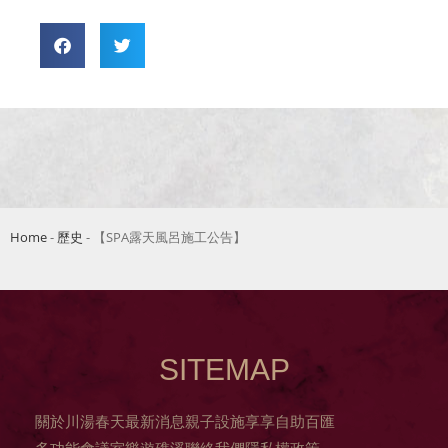
Home
-
歷史
-
【SPA露天風呂施工公告】
SITEMAP
關於川湯春天
最新消息
親子設施
享享自助百匯