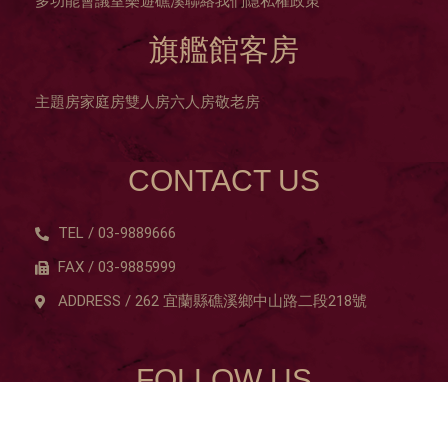
多功能會議室
樂遊礁溪
聯絡我們
隱私權政策
旗艦館客房
主題房
家庭房
雙人房
六人房
敬老房
CONTACT US
TEL / 03-9889666
FAX / 03-9885999
ADDRESS / 262 宜蘭縣礁溪鄉中山路二段218號
FOLLOW US