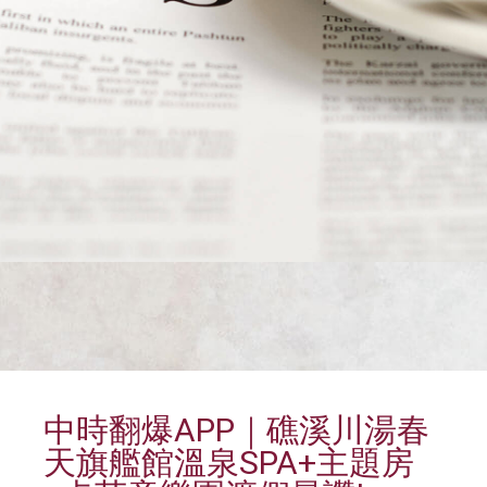
中時翻爆APP｜礁溪川湯春
天旗艦館溫泉SPA+主題房