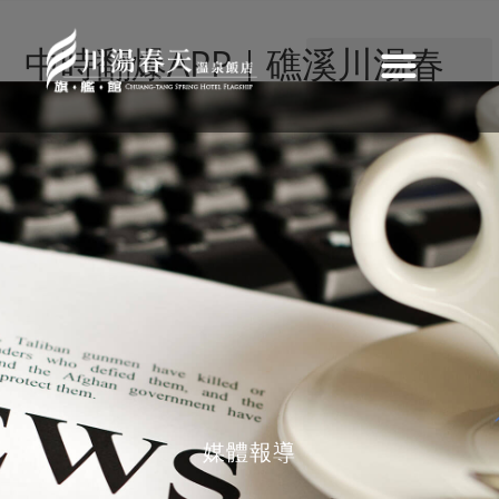
中時翻爆APP｜礁溪川湯春
天旗艦館溫泉SPA+主題房
+卡茲童樂園渡假最讚!
>
最新消息
>
中時翻爆APP｜礁溪川湯春天旗艦館溫泉SPA+主題房+
媒體報導