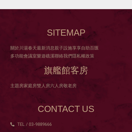
SITEMAP
關於川湯春天
最新消息
親子設施
享享自助百匯
多功能會議室
樂遊礁溪
聯絡我們
隱私權政策
旗艦館客房
主題房
家庭房
雙人房
六人房
敬老房
CONTACT US
TEL / 03-9889666